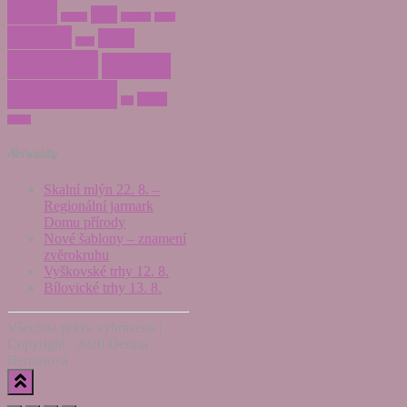
strom
tygr
střelec
vodnář
váhy
Vánoce
zima
zajíc
znamení
Zvířata
zvěrokruh
želva
štír
žirafa
Aktuality
Skalní mlýn 22. 8. –
Regionální jarmark
Domu přírody
Nové šablony – znamení
zvěrokruhu
Vyškovské trhy 12. 8.
Bílovické trhy 13. 8.
Všechna práva vyhrazena |
Copyright | 2020 Denisa
Bernasová