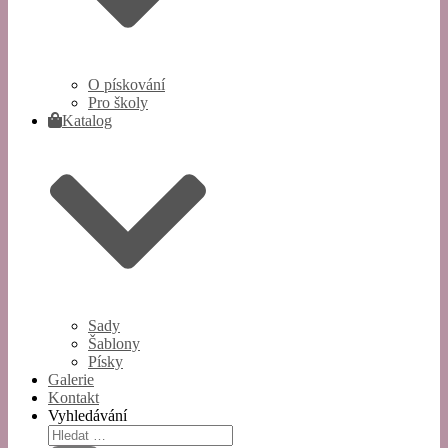
O pískování
Pro školy
Katalog
Sady
Šablony
Písky
Galerie
Kontakt
Vyhledávání