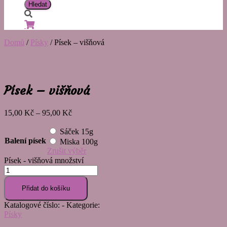
Domů
/
Písky
/ Písek – višňová
Písek – višňová
15,00
Kč
–
95,00
Kč
Sáček 15g
Balení písek
Miska 100g
Zrušit výběr
Písek - višňová množství
Přidat do košíku
Katalogové číslo:
-
Kategorie:
Písky