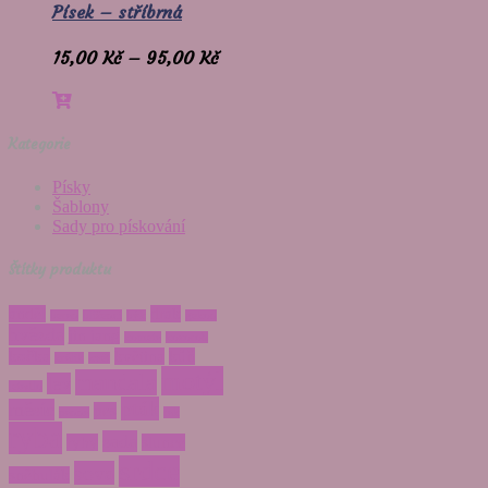
Písek – stříbrná
15,00
Kč
–
95,00
Kč
Kategorie
Písky
Šablony
Sady pro pískování
Štítky produktu
anděl
drak
beran
blíženci
býk
gekon
hvězda
jin jang
kometa
kozoroh
kočka
květina
kůň
králík
květ
motýl
mandala
lev
letadlo
pták
měsíc
pes
panna
rak
ryba
sada
ryby
slunce
srdce
sova
sněhulák