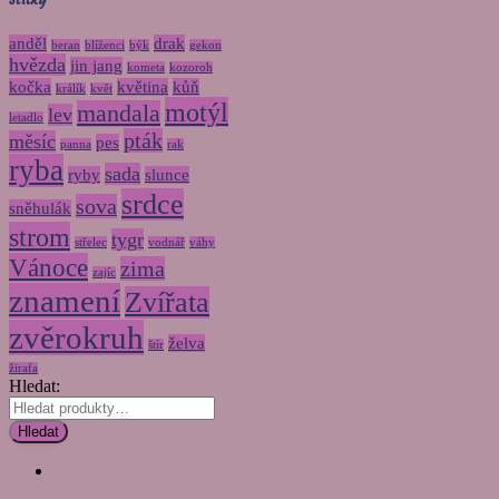
anděl
drak
beran
blíženci
býk
gekon
hvězda
jin jang
kometa
kozoroh
kočka
květina
kůň
králík
květ
motýl
mandala
lev
letadlo
pták
měsíc
pes
panna
rak
ryba
sada
ryby
slunce
srdce
sova
sněhulák
strom
tygr
střelec
vodnář
váhy
Vánoce
zima
zajíc
znamení
Zvířata
zvěrokruh
želva
štír
žirafa
Hledat:
Hledat