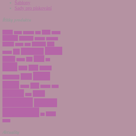
Šablony
Sady pro pískování
Štítky produktu
anděl
drak
beran
blíženci
býk
gekon
hvězda
jin jang
kometa
kozoroh
kočka
květina
kůň
králík
květ
motýl
mandala
lev
letadlo
pták
měsíc
pes
panna
rak
ryba
sada
ryby
slunce
srdce
sova
sněhulák
strom
tygr
střelec
vodnář
váhy
Vánoce
zima
zajíc
znamení
Zvířata
zvěrokruh
želva
štír
žirafa
Aktuality