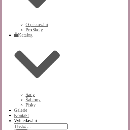
O pískování
Pro školy
Katalog
Sady
Šablony
Písky
Galerie
Kontakt
Vyhledávání