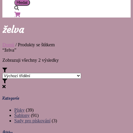
želva
Domů
/ Produkty se štítkem
“želva”
Zobrazuji všechny 2 výsledky
Kategorie
Písky
(39)
Šablony
(91)
Sady pro pískování
(3)
Štítky