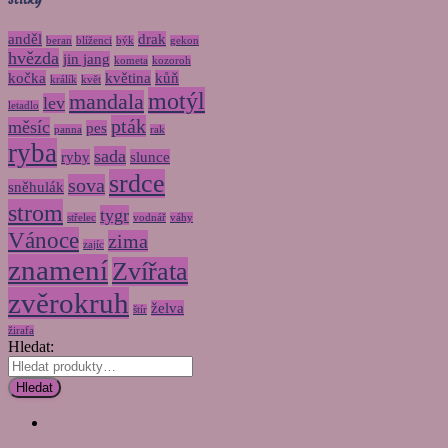
anděl
drak
beran
blíženci
býk
gekon
hvězda
jin jang
kometa
kozoroh
kočka
květina
kůň
králík
květ
motýl
mandala
lev
letadlo
pták
měsíc
pes
panna
rak
ryba
sada
ryby
slunce
srdce
sova
sněhulák
strom
tygr
střelec
vodnář
váhy
Vánoce
zima
zajíc
znamení
Zvířata
zvěrokruh
želva
štír
žirafa
Hledat:
Hledat