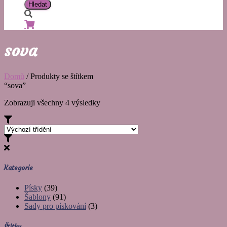
sova
Domů
/ Produkty se štítkem
“sova”
Zobrazuji všechny 4 výsledky
Kategorie
Písky
(39)
Šablony
(91)
Sady pro pískování
(3)
Štítky