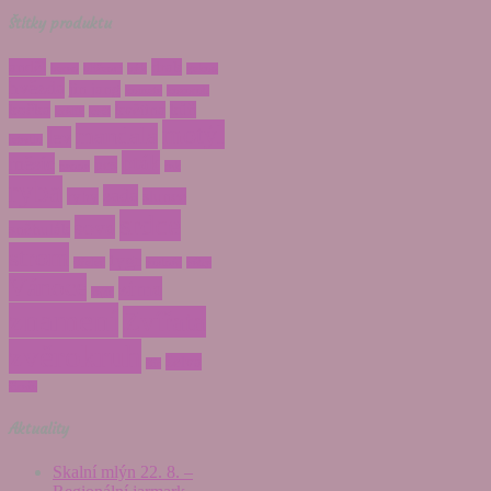
Štítky produktu
anděl
drak
beran
blíženci
býk
gekon
hvězda
jin jang
kometa
kozoroh
kočka
květina
kůň
králík
květ
motýl
mandala
lev
letadlo
pták
měsíc
pes
panna
rak
ryba
sada
ryby
slunce
srdce
sova
sněhulák
strom
tygr
střelec
vodnář
váhy
Vánoce
zima
zajíc
znamení
Zvířata
zvěrokruh
želva
štír
žirafa
Aktuality
Skalní mlýn 22. 8. –