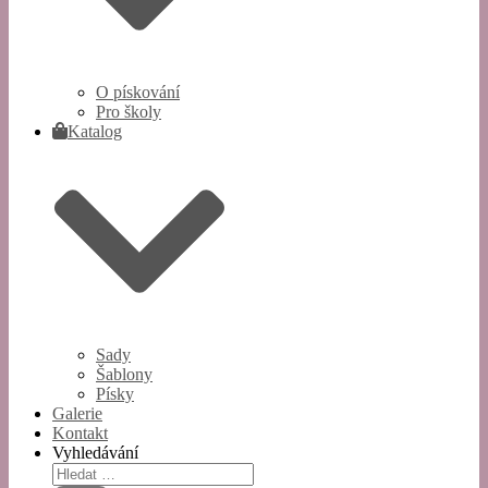
O pískování
Pro školy
Katalog
Sady
Šablony
Písky
Galerie
Kontakt
Vyhledávání