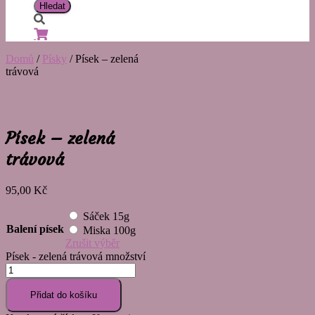
Domů
/
Písky
/ Písek – zelená
trávová
Písek – zelená
trávová
95,00
Kč
Sáček 15g
Balení písek
Miska 100g
Zrušit výběr
Písek - zelená trávová množství
Přidat do košíku