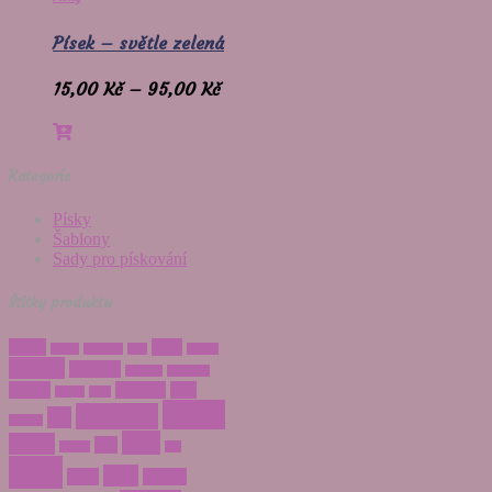
Písek – světle zelená
15,00
Kč
–
95,00
Kč
Kategorie
Písky
Šablony
Sady pro pískování
Štítky produktu
anděl
drak
beran
blíženci
býk
gekon
hvězda
jin jang
kometa
kozoroh
kočka
květina
kůň
králík
květ
motýl
mandala
lev
letadlo
pták
měsíc
pes
panna
rak
ryba
sada
ryby
slunce