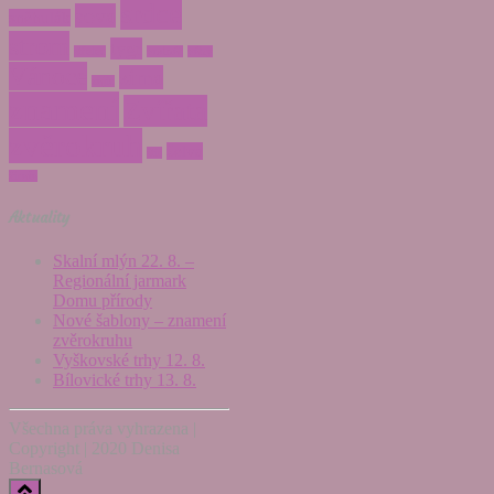
srdce
sova
sněhulák
strom
tygr
střelec
vodnář
váhy
Vánoce
zima
zajíc
znamení
Zvířata
zvěrokruh
želva
štír
žirafa
Aktuality
Skalní mlýn 22. 8. –
Regionální jarmark
Domu přírody
Nové šablony – znamení
zvěrokruhu
Vyškovské trhy 12. 8.
Bílovické trhy 13. 8.
Všechna práva vyhrazena |
Copyright | 2020 Denisa
Bernasová