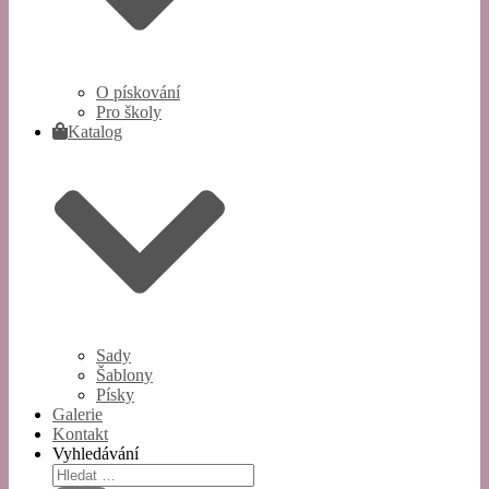
O pískování
Pro školy
Katalog
Sady
Šablony
Písky
Galerie
Kontakt
Vyhledávání