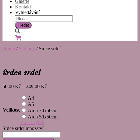
Galerie
Kontakt
Vyhledávání
Domů
/
Šablony
/ Srdce srdcí
Srdce srdcí
50,00
Kč
–
249,00
Kč
A4
A5
Velikost
Arch 70x50cm
Arch 50x50cm
Zrušit výběr
Srdce srdcí množství