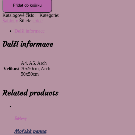
Přidat do košíku
Katalogové číslo:
-
Kategorie:
Šablony
Štítek:
srdce
Další informace
Další informace
A4, A5, Arch
Velikost
70x50cm, Arch
50x50cm
Related products
Šablony
Mořská panna