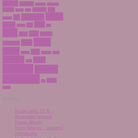
hvězda
jin jang
kometa
kozoroh
kočka
květina
kůň
králík
květ
motýl
mandala
lev
letadlo
pták
měsíc
pes
panna
rak
ryba
sada
ryby
slunce
srdce
sova
sněhulák
strom
tygr
střelec
vodnář
váhy
Vánoce
zima
zajíc
znamení
Zvířata
zvěrokruh
želva
štír
žirafa
Aktuality
Skalní mlýn 22. 8. –
Regionální jarmark
Domu přírody
Nové šablony – znamení
zvěrokruhu