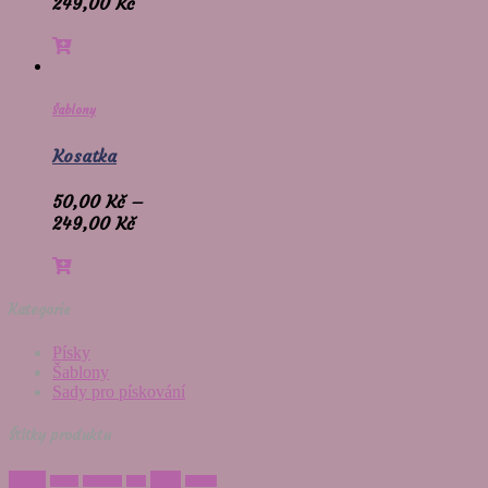
249,00
Kč
Šablony
Kosatka
50,00
Kč
–
249,00
Kč
Kategorie
Písky
Šablony
Sady pro pískování
Štítky produktu
anděl
drak
beran
blíženci
býk
gekon