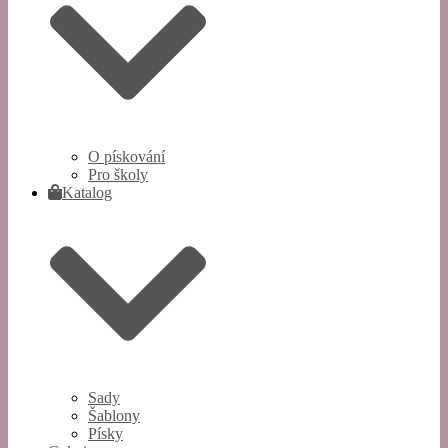
O pískování
Pro školy
Katalog
Sady
Šablony
Písky